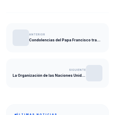
ANTERIOR
Condolencias del Papa Francisco tras motín en cárcel de México
SIGUIENTE
La Organización de las Naciones Unidas (ONU) pidió que se realice una investigación “imparcial y exhaustiva” sobre motín en penal de (Topo Chico – México)
ÚLTIMAS NOTICIAS