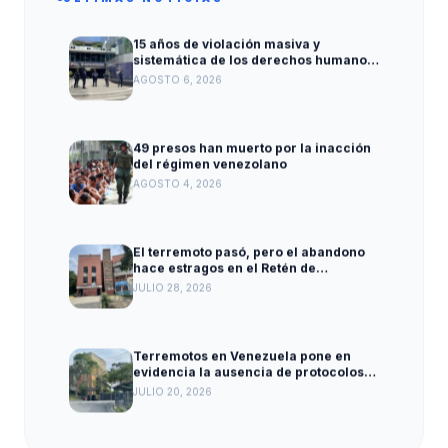
15 años de violación masiva y
sistemática de los derechos humanos
en el Ministerio Penitenciario
AGOSTO 6, 2026
49 presos han muerto por la inacción
del régimen venezolano
AGOSTO 4, 2026
El terremoto pasó, pero el abandono
hace estragos en el Retén de
Caraballeda
JULIO 28, 2026
Terremotos en Venezuela pone en
evidencia la ausencia de protocolos
para proteger a las personas privadas
JULIO 20, 2026
de libertad
El régimen reconoce la crisis