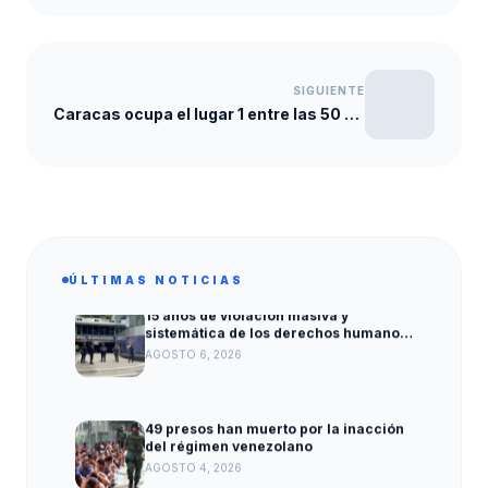
SIGUIENTE
Caracas ocupa el lugar 1 entre las 50 ciudades más violentas del mundo
ÚLTIMAS NOTICIAS
15 años de violación masiva y
sistemática de los derechos humanos
en el Ministerio Penitenciario
AGOSTO 6, 2026
49 presos han muerto por la inacción
del régimen venezolano
AGOSTO 4, 2026