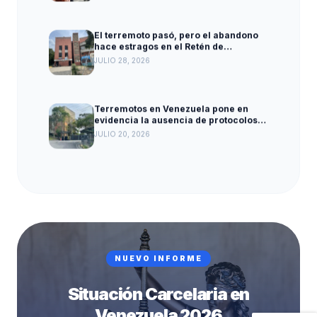
El terremoto pasó, pero el abandono
hace estragos en el Retén de
Caraballeda
JULIO 28, 2026
Terremotos en Venezuela pone en
evidencia la ausencia de protocolos
para proteger a las personas privadas
JULIO 20, 2026
de libertad
El régimen reconoce la crisis
penitenciaria, pero no asume
responsabilidades
JUNIO 11, 2026
15 años de violación masiva y
NUEVO INFORME
sistemática de los derechos humanos
en el Ministerio Penitenciario
AGOSTO 6, 2026
Situación Carcelaria en
Venezuela 2026