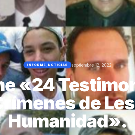
septiembre 12, 2022
INFORME
,
NOTICIAS
me «24 Testimon
Crímenes de Les
Humanidad».