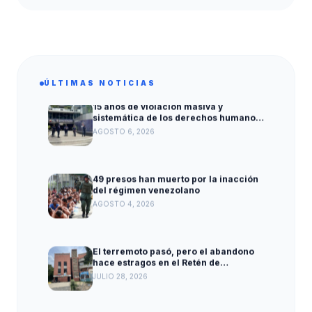
ÚLTIMAS NOTICIAS
15 años de violación masiva y
sistemática de los derechos humanos
en el Ministerio Penitenciario
AGOSTO 6, 2026
49 presos han muerto por la inacción
del régimen venezolano
AGOSTO 4, 2026
El terremoto pasó, pero el abandono
hace estragos en el Retén de
Caraballeda
JULIO 28, 2026
Terremotos en Venezuela pone en