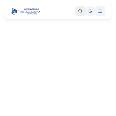
CIDH expresa preocupación por
situación de personas migrantes
venezolanas y llama a Estados de la
región a implementar medidas para
su protección
Washington, D.C. – La Comisión expresa su
preocupación ante la información que indica que un
gran número de venezolanos se han visto forzados a
migrar a otros países de la región como mecanismo de
supervivencia, como consecuencia de la situación
humanitaria, en particular a los efectos que vienen
ocasionando la escasez de alimentos, medicamentos y
[…]